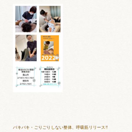
バキバキ・ごりごりしない整体、呼吸筋リリース
‼️