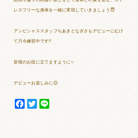
レスフリーな身体を一緒に実現していきましょう
😇
アンビシャススタッフちあきとなぎさもデビューにむけ
て只今練習中です
‼️
皆様のお役に立てますように
✨
デビューお楽しみに
😊
Facebook
Twitter
Line