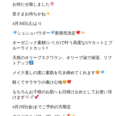
お待たせ致しました
皆さまお待ちかね
4
月
30
日
(
土
)
より
シュシュパウダー
新発売決定
オーガニック素材
(
シリカ
)
で叶う高度な
UV
カットとブ
ルーライトカット
⚡︎
天然のオリーブスクワラン、オリーブ油で保湿、リフ
トアップ
メイク直しの度に素肌を引き締めてくれます
軽くてサラサラの着け心地
もちろんお子様のお肌へも日焼け止めとしてお使い頂
けます
4
月
29
日
(
金
)
までご予約の方限定