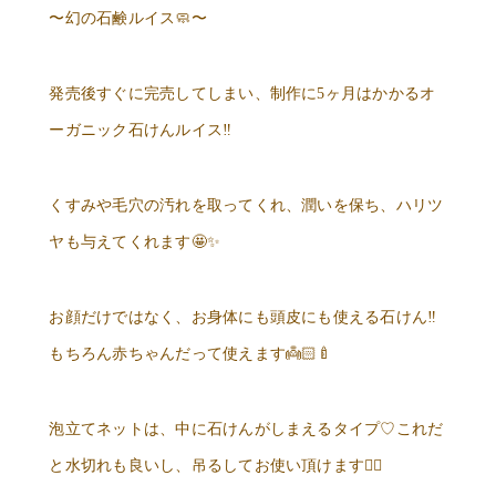
〜幻の石鹸ルイス
🧼
〜
発売後すぐに完売してしまい、制作に
5
ヶ月はかかるオ
ーガニック石けんルイス
‼️
くすみや毛穴の汚れを取ってくれ、潤いを保ち、ハリツ
ヤも与えてくれます
🤩✨
お顔だけではなく、お身体にも頭皮にも使える石けん
‼️
もちろん赤ちゃんだって使えます
👼🏻🍼
泡立てネットは、中に石けんがしまえるタイプ
♡
これだ
と水切れも良いし、吊るしてお使い頂けます
🙆‍♀️