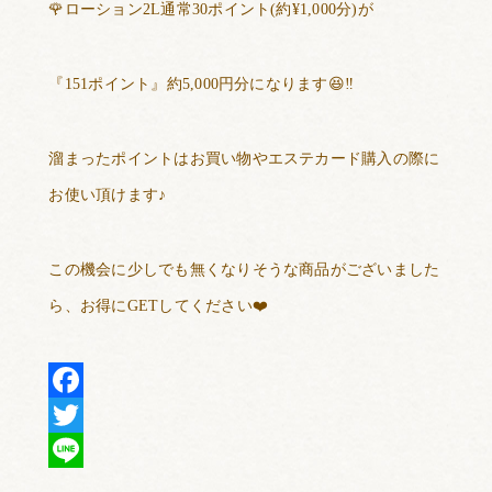
🌹
ローション
2L
通常
30
ポイント
(
約
¥1,000
分
)
が
『
151
ポイント』約
5,000
円分になります
😆‼️
溜まったポイントはお買い物やエステカード購入の際に
お使い頂けます♪
この機会に少しでも無くなりそうな商品がございました
ら、お得に
GET
してください
❤️
Facebook
Twitter
Line