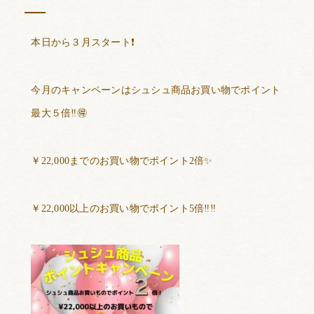
本日から３月スタート
❗️
今月のキャンペーンはシュシュ商品お買い物でポイント
最大５倍
‼️🉐
￥
22,000
まで
のお買い物でポイント
2
倍
✨
￥
22,000
以上
のお買い物でポイント
5
倍
‼️‼️