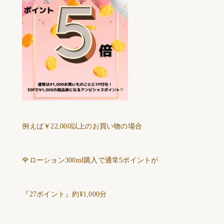
例えば￥
22,000
以上のお買い物の場合
🌹
ローション
300ml
購入で通常
5
ポイントが
『
27
ポイント』約
¥1,000
分