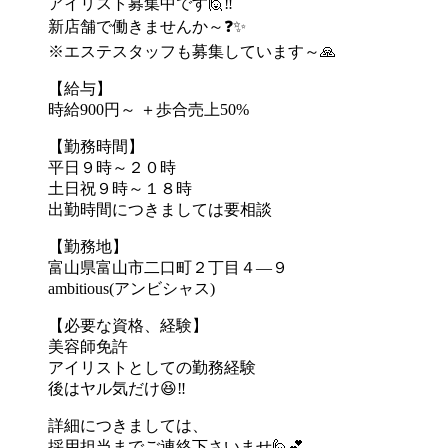
アイリスト募集中です🙋‼️
新店舗で働きませんか～❓✨
※エステスタッフも募集しています～🙏
【給与】
時給900円～ ＋歩合売上50%
【勤務時間】
平日９時～２０時
土日祝９時～１８時
出勤時間につきましては要相談
【勤務地】
富山県富山市二口町２丁目４―９
ambitious(アンビシャス)
【必要な資格、経験】
美容師免許
アイリストとしての勤務経験
後はヤル気だけ😆‼️
詳細につきましては、
採用担当までご連絡下さいませ🙋💕