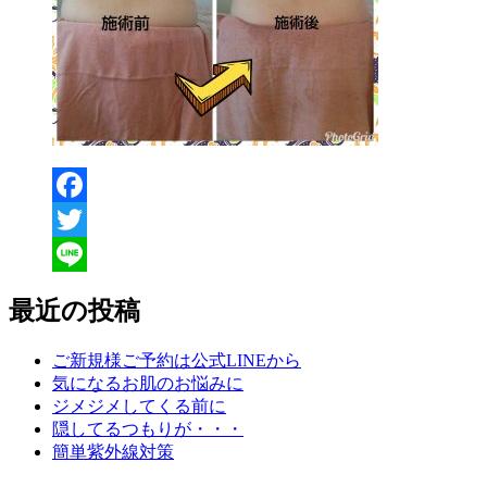
Facebook
Twitter
Line
最近の投稿
ご新規様ご予約は公式LINEから
気になるお肌のお悩みに
ジメジメしてくる前に
隠してるつもりが・・・
簡単紫外線対策