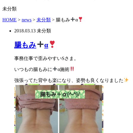
未分類
HOME
>
news
>
未分類
>
腸もみ
α
2018.03.13
未分類
腸もみ
α
事務仕事で歪みやすいSさま。
いつもの腸もみに
α施術
強張ってた背中も楽になり、姿勢も良くなりました