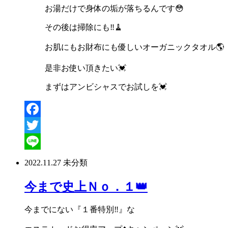
お湯だけで身体の垢が落ちるんです
😳
その後は掃除にも
‼️🧹
お肌にもお財布にも優しいオーガニックタオル
🌎
是非お使い頂きたい
💓
まずはアンビシャスでお試しを
💓
Facebook
Twitter
Line
2022.11.27
未分類
今まで史上Ｎｏ．１👑
今までにない『１番特別
‼
』な