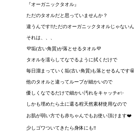
『オーガニックタオル』
ただのタオルだと思っていませんか？
違うんです
‼️
ただのオーガニックタオルじゃない
それは、、、
💜
垢
(
古い角質
)
が落とせるタオル
💜
タオルを濡らしてなでるように拭くだけで
毎日溜まっていく垢
(
古い角質
)
も落とせるんです

他のタオルと違ってループが細かいので
優しくなでるだけで細かい汚れをキャッチ
✊✨️
しかも埋めたら土に還る程天然素材使用なので
お肌が弱い方でも赤ちゃんでもお使い頂けます
❤️
少しゴワついてきたら身体にも
‼️