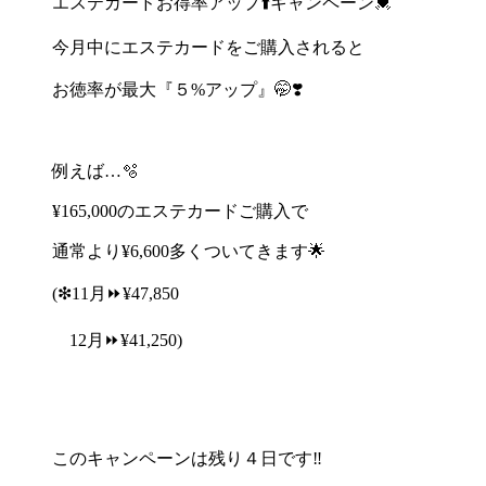
エステカードお得率アップ
⬆️
キャンペーン
💓
今月中にエステカードをご購入されると
お徳率が最大『５
%
アップ』
🤭❣️
例えば
…
🫧
¥165,000
のエステカードご購入で
通常より
¥6,600
多くついてきます
🌟
(
❇︎
11
月
⏩
¥47,850
12
月
⏩
¥41,250)
このキャンペーンは残り４日です
‼️