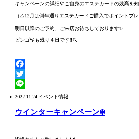
キャンペーンの詳細やご自身のエステカードの残高を知
（
⚠️
12
月は例年通りエステカードご購入でポイントプレ
明日以降のご予約、ご来店お待ちしております
✨
ビンゴ
🎯
も残り４日です
‼️🏃
Facebook
Twitter
Line
2022.11.24
イベント情報
ウインターキャンペーン❄️