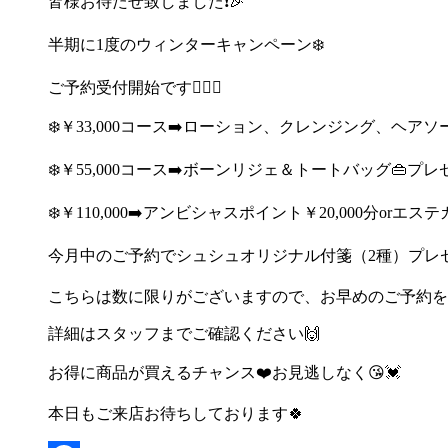
皆様お待たせ致しました
❗️🎉
半期に
1
度のウィンターキャンペーン
❄️
ご予約受付開始です
💁‍♀️✨
❄️
￥
33,000
コース
➡️
ローション、クレンジング、ヘアソ
❄️
￥
55,000
コース
➡️
ボーンリジェ＆トートバッグ
👜
プレ
❄️
￥
110,000
➡️
アンビシャスポイント￥
20,000
分
or
エステ
今月中のご予約でシュシュオリジナル付箋（
2
種）プレ
こちらは数に限りがございますので、お早めのご予約を
詳細はスタッフまでご確認ください
🙌
お得に商品が買えるチャンス
❤️
お見逃しなく
😘💓
本日もご来店お待ちしております
🍀