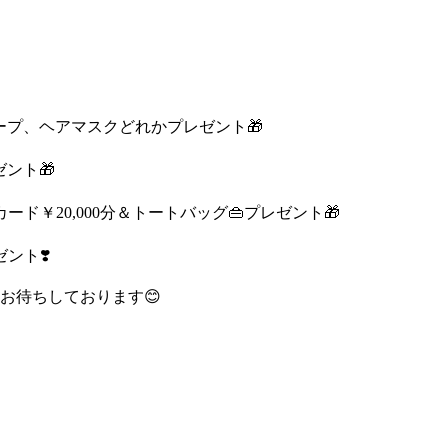
ープ、ヘアマスクどれかプレゼント
🎁
ゼント
🎁
カード￥
20,000
分＆トートバッグ
👜
プレゼント
🎁
ゼント
❣️
お待ちしております
😊