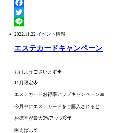
Facebook
Twitter
Line
2022.11.22
イベント情報
エステカードキャンペーン
おはようございます
☀
11
月限定
🌟
エステカードお得率アップキャンペーン
🎟
今月中にエステカードをご購入されると
お徳率が最大
5%
アップ
🤭❣️
例えば
…
🫧