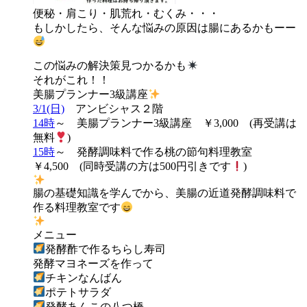
便秘・肩こり・肌荒れ・むくみ・・・
もしかしたら、そんな悩みの原因は腸にあるかもーー
この悩みの解決策見つかるかも
それがこれ！！
美腸プランナー3級講座
3/1(日)
アンビシャス２階
14時
～ 美腸プランナー3級講座 ￥3,000 (再受講は
無料
)
15時
～ 発酵調味料で作る桃の節句料理教室
￥4,500 (同時受講の方は500円引きです
)
腸の基礎知識を学んでから、美腸の近道発酵調味料で
作る料理教室です
メニュー
発酵酢で作るちらし寿司
発酵マヨネーズを作って
チキンなんばん
ポテトサラダ
発酵あんこの八つ橋