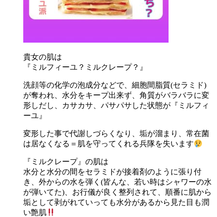
貴女の肌は
『ミルフィーユ？ミルクレープ？』
洗顔等の化学の泡成分などで、細胞間脂質(セラミド)
が奪われ、水分をキープ出来ず、角質がバラバラに変
形しだし、カサカサ、パサパサした状態が『ミルフィ
ーユ』
変形した事で代謝しづらくなり、垢が溜まり、常在菌
は居なくなる＝肌を守ってくれる兵隊を失います
『ミルクレープ』の肌は
水分と水分の間をセラミドが接着剤のように張り付
き、外からの水を弾く(皆んな、若い時はシャワーの水
が弾いてた)、お行儀が良く整列されて、順番に肌から
垢として剥がれていっても水分があるから見た目も潤
い艶肌