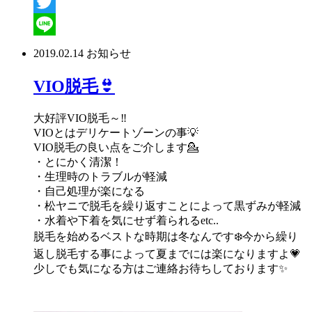
Facebook
Twitter
Line
2019.02.14
お知らせ
VIO脱毛👙
大好評VIO脱毛～‼️
VIOとはデリケートゾーンの事💡
VIO脱毛の良い点をご介します💁
・とにかく清潔！
・生理時のトラブルが軽減
・自己処理が楽になる
・松ヤニで脱毛を繰り返すことによって黒ずみが軽減
・水着や下着を気にせず着られるetc..
脱毛を始めるベストな時期は冬なんです❄️今から繰り
返し脱毛する事によって夏までには楽になりますよ💗
少しでも気になる方はご連絡お待ちしております✨