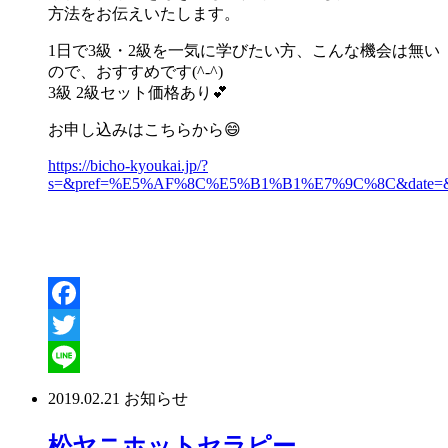
方法をお伝えいたします。
1日で3級・2級を一気に学びたい方、こんな機会は無い
ので、おすすめです(^-^)
3級 2級セット価格あり💕
お申し込みはこちらから😄
https://bicho-kyoukai.jp/?
s=&pref=%E5%AF%8C%E5%B1%B1%E7%9C%8C&date=&da
Facebook
Twitter
Line
2019.02.21
お知らせ
松ヤニホットセラピー