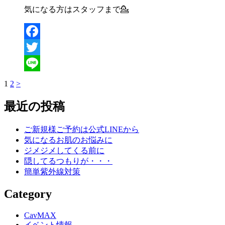
気になる方はスタッフまで💁
Facebook
Twitter
Line
1
2
>
投
稿
最近の投稿
の
ご新規様ご予約は公式LINEから
ペ
気になるお肌のお悩みに
ー
ジメジメしてくる前に
隠してるつもりが・・・
ジ
簡単紫外線対策
送
Category
り
CavMAX
イベント情報