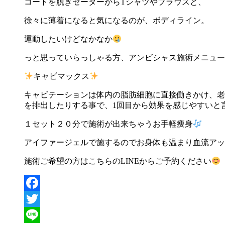
コートを脱ぎセーターから
T
シャツやブラウスと、
徐々に薄着になると気になるのが、ボディライン。
運動したいけどなかなか
っと思っていらっしゃる方、アンビシャス施術メニュー
キャビマックス
キャビテーションは体内の脂肪細胞に直接働きかけ、老
を排出したりする事で、
1
回目から
効果
を感じやすいと
１セット２０分で施術が出来ちゃうお手軽痩身
アイファージェルで施するのでお身体も温まり血流アッ
施術ご希望の方はこちらの
LINE
からご予約ください
Facebook
Twitter