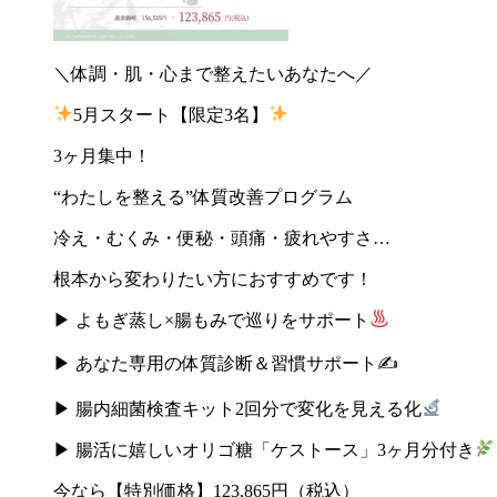
＼体調・肌・心まで整えたいあなたへ／
5
月スタート【限定
3
名】
3
ヶ月集中！
“
わたしを整える
”
体質改善プログラム
冷え・むくみ・便秘・頭痛・疲れやすさ
…
根本から変わりたい方におすすめです！
▶
よもぎ蒸し
×
腸もみで巡りをサポート
▶
あなた専用の体質診断＆習慣サポート
✍️
▶
腸内細菌検査キット
2
回分で変化を見える化
▶
腸活に嬉しいオリゴ糖「ケストース」
3
ヶ月分付き
今なら【特別価格】
123,865
円（税込）