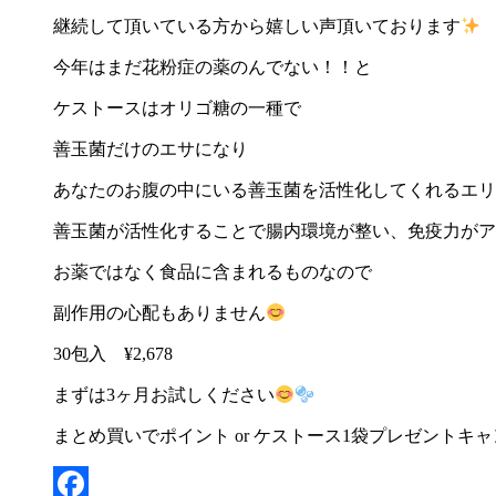
継続して頂いている方から嬉しい声頂いております
今年はまだ花粉症の薬のんでない！！と
ケストースはオリゴ糖の一種で
善玉菌だけのエサになり
あなたのお腹の中にいる善玉菌を活性化してくれるエリ
善玉菌が活性化することで腸内環境が整い、免疫力がア
お薬ではなく食品に含まれるものなので
副作用の心配もありません
30
包入
¥2,678
まずは
3
ヶ月お試しください
まとめ買いでポイント
or
ケストース
1
袋プレゼントキャ