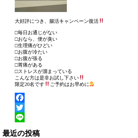
大好評につき、腸活キャンペーン復活
□毎日お通じがない
□おなら、便が臭い
□生理痛がひどい
□お腹が冷たい
□お腹が張る
□胃痛がある
□ストレスが溜まっている
こんな方は是非お試し下さい
限定20名です
ご予約はお早めに
Facebook
Twitter
Line
最近の投稿