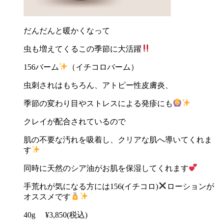
だんだんと暖かくなって
虫も増えてくるこの季節に大活躍
156
バーム
（イチコロバーム）
虫刺されはもちろん、アトピー性皮膚炎、
季節の変わり目やストレスによる発疹にも
クレイが配合されているので
肌の不要な汚れを吸着し、クリアな肌へ導いてくれま
す
同時に天然のシア油がお肌を保湿してくれます
手荒れが気になる方には
156(
イチコロ
)
ローションが
オススメです
40g
¥3,850(
税込
)