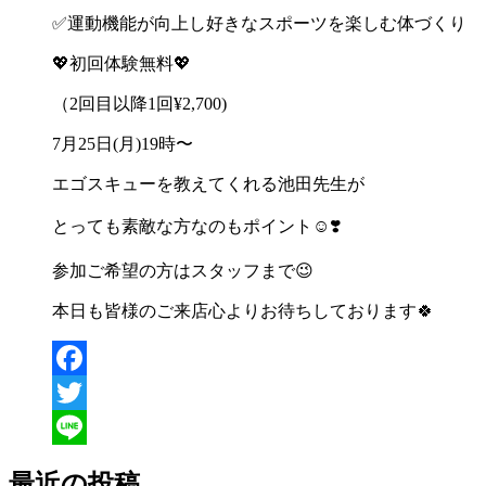
✅
運動機能が向上し好きなスポーツを楽しむ体づくり
💖
初回体験無料
💖
（
2
回目以降
1
回
¥2,700)
7
月
25
日
(
月
)19
時〜
エゴスキューを教えてくれる池田先生が
とっても素敵な方なのもポイント
☺️❣️
参加ご希望の方はスタッフまで
😉
本日も皆様のご来店心よりお待ちしております
🍀
Facebook
Twitter
Line
最近の投稿