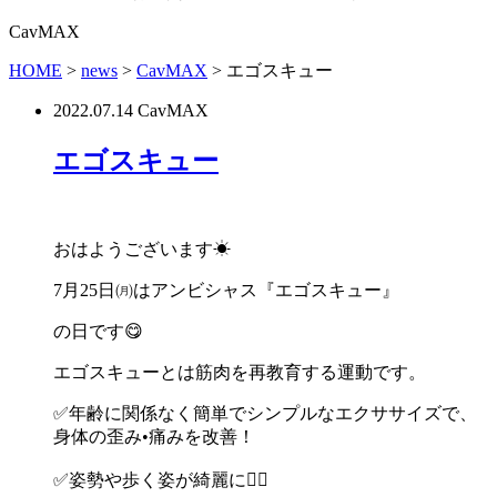
CavMAX
HOME
>
news
>
CavMAX
>
エゴスキュー
2022.07.14
CavMAX
エゴスキュー
おはようございます
☀
7
月
25
日㈪はアンビシャス『エゴスキュー』
の日です
😋
エゴスキューとは筋肉を再教育する運動です。
✅
年齢に関係なく簡単でシンプルなエクササイズで、
身体の歪み
•
痛みを改善！
✅
姿勢や歩く姿が綺麗に
🧚‍♀️