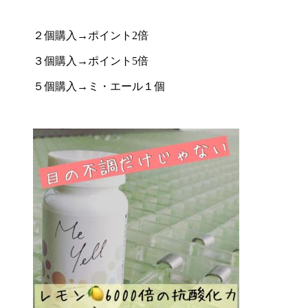
２個購入→ポイント2倍
３個購入→ポイント5倍
５個購入→ミ・エール１個