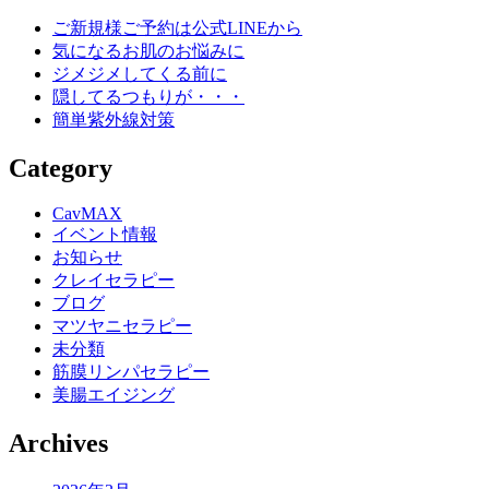
ご新規様ご予約は公式LINEから
気になるお肌のお悩みに
ジメジメしてくる前に
隠してるつもりが・・・
簡単紫外線対策
Category
CavMAX
イベント情報
お知らせ
クレイセラピー
ブログ
マツヤニセラピー
未分類
筋膜リンパセラピー
美腸エイジング
Archives