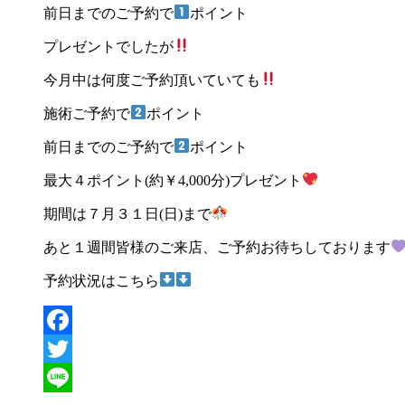
前日までのご予約で
ポイント
プレゼントでしたが
今月中は何度ご予約頂いていても
施術ご予約で
ポイント
前日までのご予約で
ポイント
最大４ポイント
(
約￥
4,000
分
)
プレゼント
期間は７月３１日
(
日
)
まで
あと１週間皆様のご来店、ご予約お待ちしております
予約状況はこちら
Facebook
Twitter