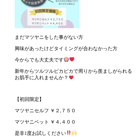
まだマツヤニをした事がない方
興味があったけどタイミングが合わなかった方
今からでも大丈夫です
新年からツルツルピカピカで周りから羨ましがられる
お肌手に入れませんか？
【初回限定】
マツヤニセルフ
￥２
,
７５０
マツヤニベット
￥４
,
４００
是非
1
度お試しください