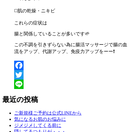
◻️
肌の乾燥・ニキビ
これらの症状は
腸と関係していることが多いです
🌱
この不調を引きずらない為に腸活マッサージで腸の血
流をアップ、代謝アップ、免疫力アップをーー
❗
Facebook
Twitter
Line
最近の投稿
ご新規様ご予約は公式LINEから
気になるお肌のお悩みに
ジメジメしてくる前に
隠してるつもりが・・・